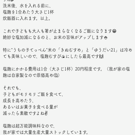
洗米後、水を入れる前に、
塩麹を1合あたり大さじ1杯
炊飯器に入れます。以上。
これで子どもも大人も箸が止まらなくなるご飯になります😁
絶妙な塩加減になるのと、お米の旨味がアップします🍚
特に"うちの子てっぺん"米の「きぬむすめ」と「ゆうだい21」は冷め
ても美味しいので、塩麹むすび🍙にしたら最高です🙌
塩麹にかかる費用は1合（大さじ1杯）20円程度です。（我が家の塩
麹は自家製なので原価高め🤔）
それでも、
子どもがモリモリご飯を食べて、
成長を高めたり、
あるいはお菓子を食べる量が
減ったら素敵ですよね✌️
塩麹は超万能調味料なので、
我が家では大量生産大量ストックしています。