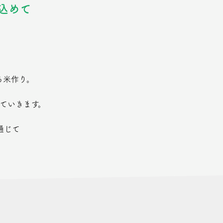
込めて
る米作り。
ていきます。
通じて