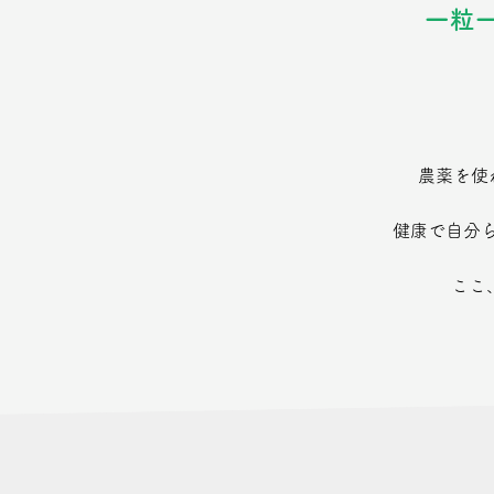
一粒
農薬を使
健康で自分
​​