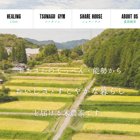
HEALING
TSUNAGU GYM
SHARE HOUSE
ABOUT US
CS60
ツナグジム
シェアハウス
農園概要
おおさかのてっぺん・能勢から
おいしさ
すこやかな暮らし
と
を届ける米農家です。