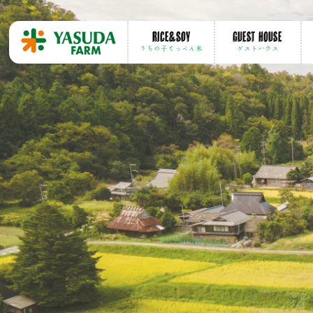
Rice&soy
GUEST HOUSE
うちの子てっぺん米
ゲストハウス