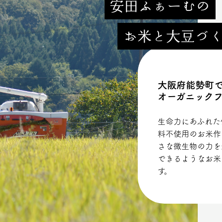
安田ふぁーむの
お米と大豆づ
大阪府能勢町
オーガニック
生命力にあふれた
料不使用のお米作
さな微生物の力を
できるようなお米
す。