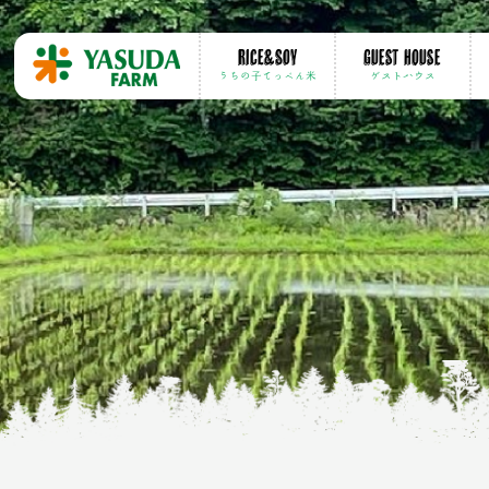
Rice&soy
GUEST HOUSE
うちの子てっぺん米
ゲストハウス