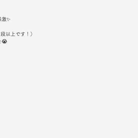
感激✨
値段以上です！）
😭