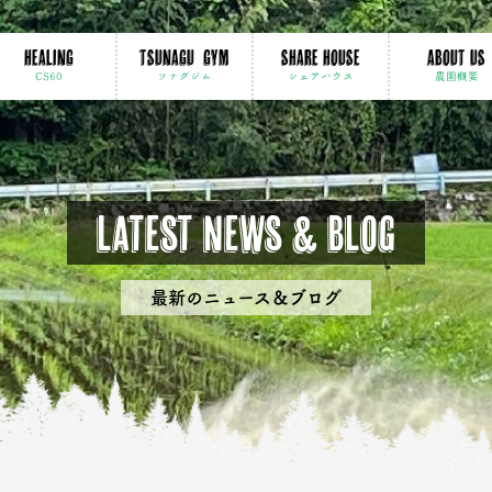
HEALING
TSUNAGU GYM
SHARE HOUSE
ABOUT US
CS60
ツナグジム
シェアハウス
農園概要
Latest news & Blog
最新のニュース＆ブログ