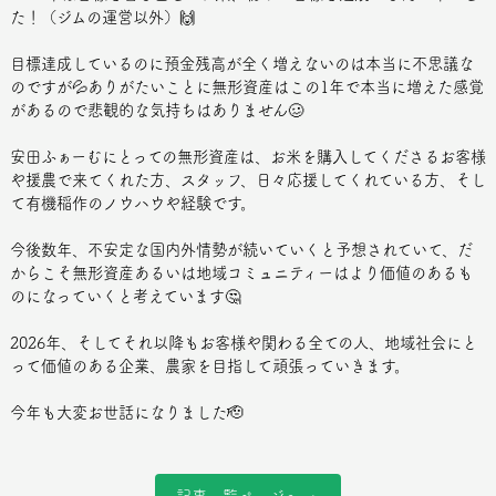
た！（ジムの運営以外）🙌
目標達成しているのに預金残高が全く増えないのは本当に不思議な
のですが💦ありがたいことに無形資産はこの1年で本当に増えた感覚
があるので悲観的な気持ちはありません🥴
安田ふぁーむにとっての無形資産は、お米を購入してくださるお客様
や援農で来てくれた方、スタッフ、日々応援してくれている方、そし
て有機稲作のノウハウや経験です。
今後数年、不安定な国内外情勢が続いていくと予想されていて、だ
からこそ無形資産あるいは地域コミュニティーはより価値のあるも
のになっていくと考えています🤔
2026年、そしてそれ以降もお客様や関わる全ての人、地域社会にと
って価値のある企業、農家を目指して頑張っていきます。
今年も大変お世話になりました🫡