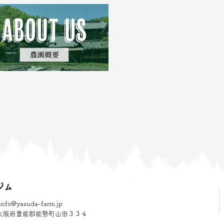
ジム
info@yasuda-farm.jp
373 大阪府豊能郡能勢町山田３３４