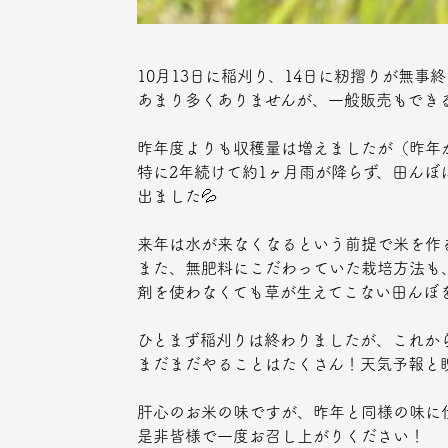
10月13日に稲刈り、14日に籾摺りが無
あまり多くありませんが、一般販売もできる
昨年度よりも収穫量は増えましたが（昨年
特に2年続けて約1ヶ月雨が降らず、田んぼ
出ました💦
来年は水が来なくなるという前提で米を作
また、無肥料にこだわっていた栽培方法も
剤を使わなくても草が生えてこない田んぼ
ひとまず稲刈りは終わりましたが、これか
まだまだやることはたくさん！天気予報と
肝心のお米の味ですが、昨年と同様の味に
是非皆様で一度お召し上がりください！