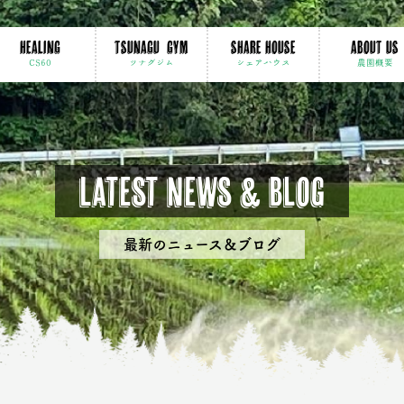
HEALING
TSUNAGU GYM
SHARE HOUSE
ABOUT US
CS60
ツナグジム
シェアハウス
農園概要
Latest news & Blog
最新のニュース＆ブログ