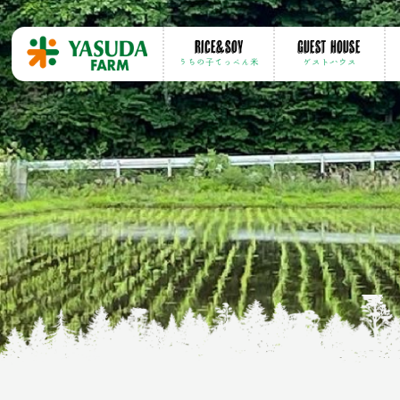
Rice&soy
GUEST HOUSE
うちの子てっぺん米
ゲストハウス