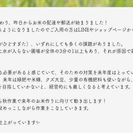
事終わり、昨日からお米の配達や郵送が始まりました！
ようになりましたのでご入用の方はLINEやショップページか
がひどすぎた）、いずれにしても多くの課題がありました。
に水が入らない圃場が全体の3分の1以上もあり、それが原因
る必要があると感じていて、そのための対策を来年度はとって
、来年は緑肥や米糠、クズ大豆、少量の有機肥料も使いながら
を目指していかないと、経営的にも厳しくなると考えています
ら秋作業で来年のお米作りに向けて動き出します！
睨めっこしながら作業をこなしていきます。
仕上がっています✨